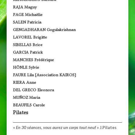
RAJA Maguy
PAGE Michaëlie
SALEN Patricia
GENGADHARAN Gogulakrishnan
LAVOREL Brigitte
SIBELLAS Brice
GARCIA Patrick
MANCHES Frédérique
HÖNLE Sylvie
FAURE Lila [Association KAIROS]
RIERA Anne
DEL GRECO Eleonora
MUÑOZ Maria
BEAUFILS Carole
Pilates
«
En 30 séances, vous aurez un corps tout neuf
» J.Pilates