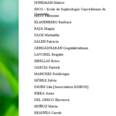
HYNDMAN Midori
ESCG – Ecole de Sophrologie Caycédienne de
Grenoble
HATT Fabienne
KLAUENBERG Barbara
RAJA Maguy
PAGE Michaëlie
SALEN Patricia
GENGADHARAN Gogulakrishnan
LAVOREL Brigitte
SIBELLAS Brice
GARCIA Patrick
MANCHES Frédérique
HÖNLE Sylvie
FAURE Lila [Association KAIROS]
RIERA Anne
DEL GRECO Eleonora
MUÑOZ Maria
BEAUFILS Carole