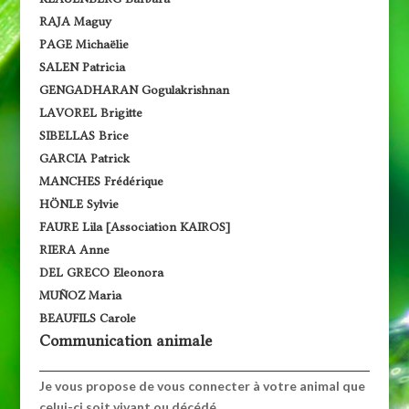
RAJA Maguy
PAGE Michaëlie
SALEN Patricia
GENGADHARAN Gogulakrishnan
LAVOREL Brigitte
SIBELLAS Brice
GARCIA Patrick
MANCHES Frédérique
HÖNLE Sylvie
FAURE Lila [Association KAIROS]
RIERA Anne
DEL GRECO Eleonora
MUÑOZ Maria
BEAUFILS Carole
Communication animale
Je vous propose de vous connecter à votre animal que
celui-ci soit vivant ou décédé.