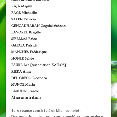
RAJA Maguy
PAGE Michaëlie
SALEN Patricia
GENGADHARAN Gogulakrishnan
LAVOREL Brigitte
SIBELLAS Brice
GARCIA Patrick
MANCHES Frédérique
HÖNLE Sylvie
FAURE Lila [Association KAIROS]
RIERA Anne
DEL GRECO Eleonora
MUÑOZ Maria
BEAUFILS Carole
Micronutrition
1ere séance consiste à un bilan complet.
Des questionnaires pourront compléter mon analyse.