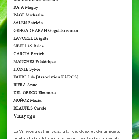
RAJA Maguy
PAGE Michaëlie
SALEN Patricia
GENGADHARAN Gogulakrishnan
LAVOREL Brigitte
SIBELLAS Brice
GARCIA Patrick
MANCHES Frédérique
HÖNLE Sylvie
FAURE Lila [Association KAIROS]
RIERA Anne
DEL GRECO Eleonora
MUÑOZ Maria
BEAUFILS Carole
Viniyoga
Le Viniyoga est un yoga à la fois doux et dynamique,
fidèle à la tradition indienne et aux textes originels.